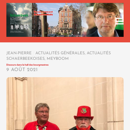
JEAN-PIERRE
/
ACTUALITÉS GÉNÉRALES
,
ACTUALITÉS
SCHAERBEEKOISES
,
MEYBOOM
/
Discours dans le hall des bourgmestres
9 AOÛT 2021