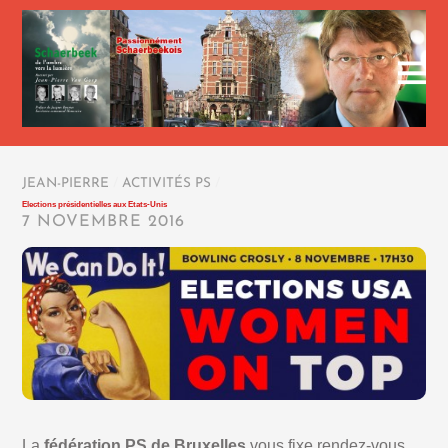
JEAN-PIERRE
/
ACTIVITÉS PS
/
Elections présidentielles aux Etats-Unis
7 NOVEMBRE 2016
La
fédération PS de Bruxelles
vous fixe rendez-vous