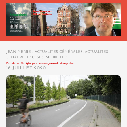
JEAN-PIERRE
/
ACTUALITÉS GÉNÉRALES
,
ACTUALITÉS
SCHAERBEEKOISES
,
MOBILITÉ
/
Evere dit non à la région pour un aménagement de piste cyclable
16 JUILLET 2020