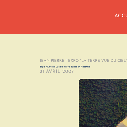
ACC
JEAN-PIERRE
/
EXPO "LA TERRE VUE DU CIEL
Expo « La terre vue du ciel » : dunes en Australie
21 AVRIL 2007