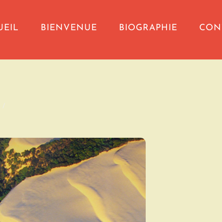
UEIL
BIENVENUE
BIOGRAPHIE
CON
"
/