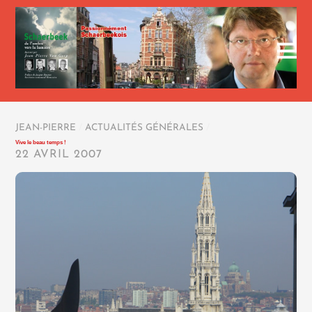
JEAN-PIERRE
/
ACTUALITÉS GÉNÉRALES
/
Vive le beau temps !
22 AVRIL 2007