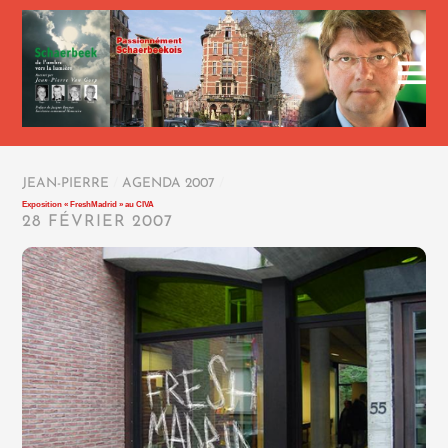
JEAN-PIERRE
/
AGENDA 2007
/
Exposition « FreshMadrid » au CIVA
28 FÉVRIER 2007