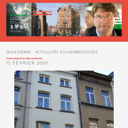
JEAN-PIERRE
/
ACTUALITÉS SCHAERBEEKOISES
/
Future vente d’un bien communal
15 FÉVRIER 2007