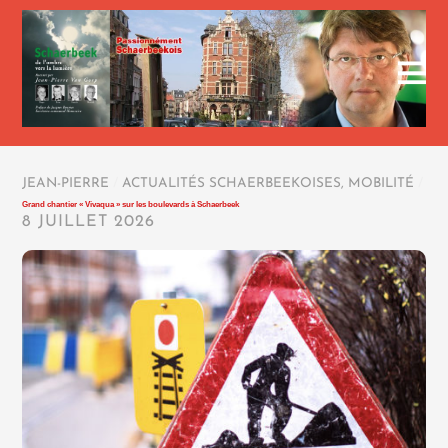
JEAN-PIERRE
/
ACTUALITÉS SCHAERBEEKOISES
,
MOBILITÉ
/
Grand chantier « Vivaqua » sur les boulevards à Schaerbeek
8 JUILLET 2026