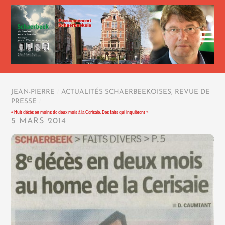
JEAN-PIERRE
/
ACTUALITÉS SCHAERBEEKOISES
,
REVUE DE
PRESSE
/
« Huit décès en moins de deux mois à la Cerisaie. Des faits qui inquiètent »
5 MARS 2014