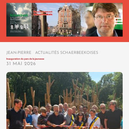
JEAN-PIERRE
/
ACTUALITÉS SCHAERBEEKOISES
/
Inauguration du parc de la jeunesse
31 MAI 2026