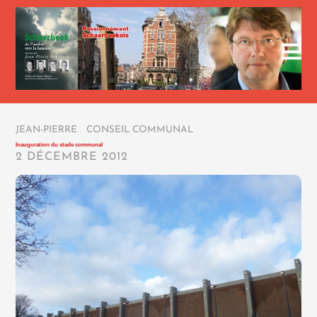
JEAN-PIERRE
/
CONSEIL COMMUNAL
/
Inauguration du stade communal
2 DÉCEMBRE 2012