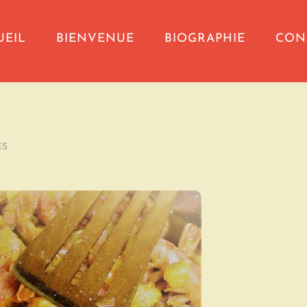
UEIL
BIENVENUE
BIOGRAPHIE
CON
ES
/