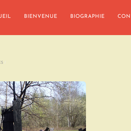
UEIL
BIENVENUE
BIOGRAPHIE
CON
ES
/