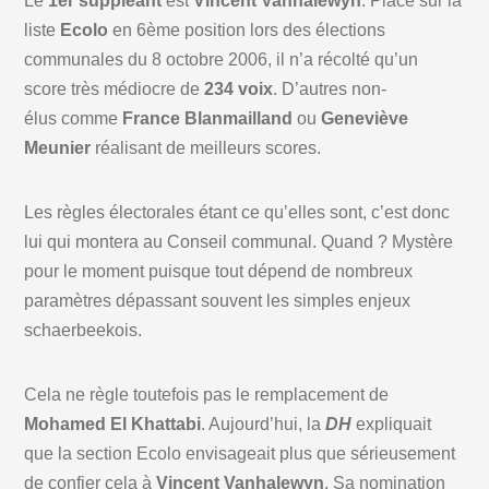
Le
1er suppléant
est
Vincent Vanhalewyn
. Placé sur la
liste
Ecolo
en 6ème position lors des élections
communales du 8 octobre 2006, il n’a récolté qu’un
score très médiocre de
234 voix
. D’autres non-
élus comme
France Blanmailland
ou
Geneviève
Meunier
réalisant de meilleurs scores.
Les règles électorales étant ce qu’elles sont, c’est donc
lui qui montera au Conseil communal. Quand ? Mystère
pour le moment puisque tout dépend de nombreux
paramètres dépassant souvent les simples enjeux
schaerbeekois.
Cela ne règle toutefois pas le remplacement de
Mohamed El Khattabi
. Aujourd’hui, la
DH
expliquait
que la section Ecolo envisageait plus que sérieusement
de confier cela à
Vincent Vanhalewyn
. Sa nomination