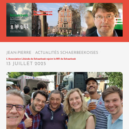
JEAN-PIERRE
/
ACTUALITÉS SCHAERBEEKOISES
/
L’Association Libérale de Schaerbeek rejoint le MR de Schaerbeek
13 JUILLET 2025