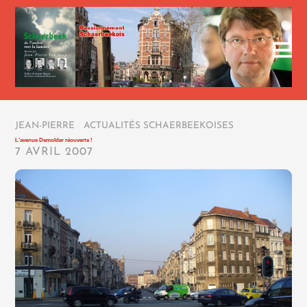
JEAN-PIERRE
/
ACTUALITÉS SCHAERBEEKOISES
/
L’avenue Demolder réouverte !
7 AVRIL 2007