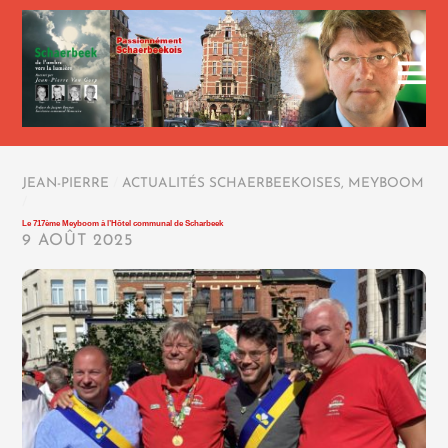
JEAN-PIERRE
/
ACTUALITÉS SCHAERBEEKOISES
,
MEYBOOM
/
Le 717ème Meyboom à l’Hôtel communal de Scharbeek
9 AOÛT 2025