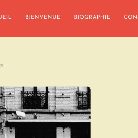
UEIL
BIENVENUE
BIOGRAPHIE
CON
ES
/