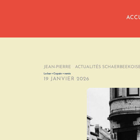
ACC
JEAN-PIERRE
/
ACTUALITÉS SCHAERBEEKOIS
Le bar « Copain » remis
19 JANVIER 2026