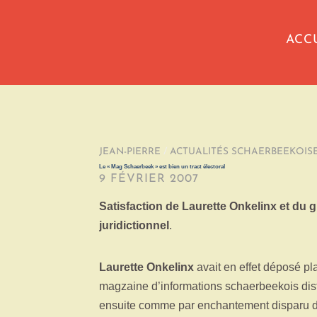
ACC
JEAN-PIERRE
/
ACTUALITÉS SCHAERBEEKOIS
Le « Mag Schaerbeek » est bien un tract électoral
9 FÉVRIER 2007
Satisfaction de Laurette Onkelinx et du
juridictionnel
.
Laurette Onkelinx
avait en effet déposé pl
magzaine d’informations schaerbeekois distr
ensuite comme par enchantement disparu de 