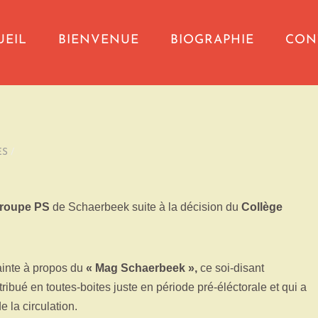
UEIL
BIENVENUE
BIOGRAPHIE
CON
ES
/
 groupe PS
de Schaerbeek suite à la décision du
Collège
ainte à propos du
« Mag Schaerbeek »,
ce soi-disant
ibué en toutes-boites juste en période pré-éléctorale et qui a
la circulation.