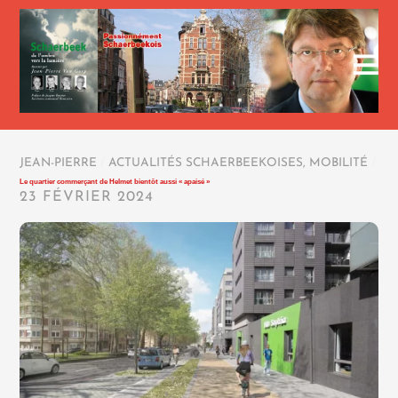
JEAN-PIERRE
/
ACTUALITÉS SCHAERBEEKOISES
,
MOBILITÉ
/
Le quartier commerçant de Helmet bientôt aussi « apaisé »
23 FÉVRIER 2024