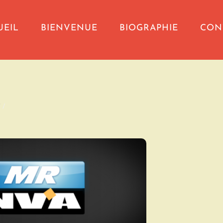
UEIL
BIENVENUE
BIOGRAPHIE
CON
T
/