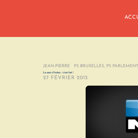
ACC
JEAN-PIERRE
/
PS BRUXELLES
,
PS PARLEMEN
Le saut d’index : c’est fait !
27 FÉVRIER 2015