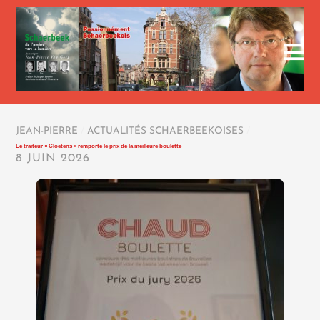
JEAN-PIERRE
/
ACTUALITÉS SCHAERBEEKOISES
/
Le traiteur « Cloetens » remporte le prix de la meilleure boulette
8 JUIN 2026