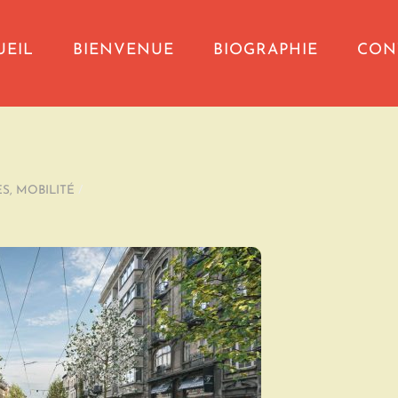
UEIL
BIENVENUE
BIOGRAPHIE
CON
ES
,
MOBILITÉ
/