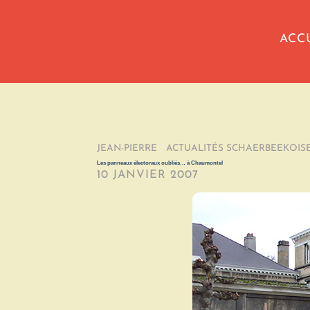
ACC
JEAN-PIERRE
/
ACTUALITÉS SCHAERBEEKOIS
Les panneaux électoraux oubliés… à Chaumontel
10 JANVIER 2007