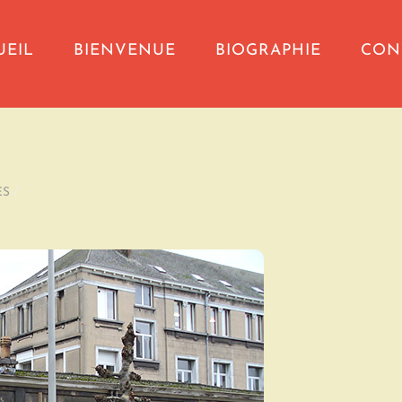
UEIL
BIENVENUE
BIOGRAPHIE
CON
ES
/