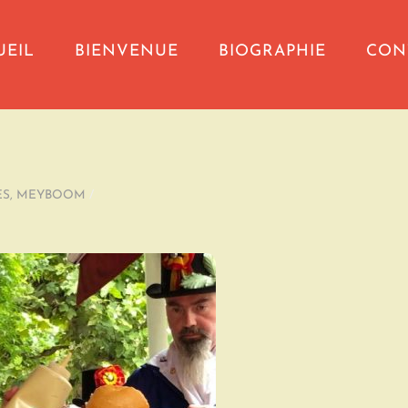
UEIL
BIENVENUE
BIOGRAPHIE
CON
ES
,
MEYBOOM
/