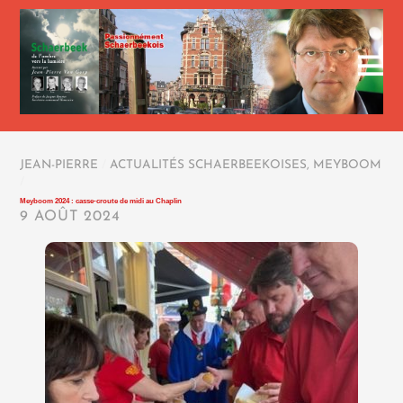
JEAN-PIERRE
/
ACTUALITÉS SCHAERBEEKOISES
,
MEYBOOM
/
Meyboom 2024 : casse-croute de midi au Chaplin
9 AOÛT 2024