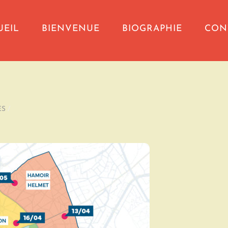
UEIL
BIENVENUE
BIOGRAPHIE
CON
ES
/