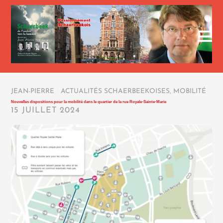
JEAN-PIERRE
/
ACTUALITÉS SCHAERBEEKOISES
,
MOBILITÉ
/
Nouvelles dispositions pour la mobilité dans le quartier de la rue Royale-Sainte-Marie
15 JUILLET 2024