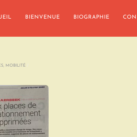
UEIL
BIENVENUE
BIOGRAPHIE
CON
ES
,
MOBILITÉ
/