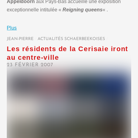
Appeldoorn
aux Pays-Bas accueille une exposition
exceptionnelle intitulée «
Reigning queens
« .
Plus
JEAN-PIERRE
/
ACTUALITÉS SCHAERBEEKOISES
/
Les résidents de la Cerisaie iront
au centre-ville
23 FÉVRIER 2007