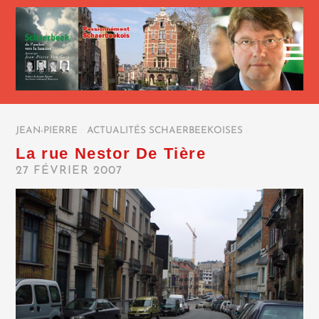
JEAN-PIERRE
/
ACTUALITÉS SCHAERBEEKOISES
/
La rue Nestor De Tière
27 FÉVRIER 2007