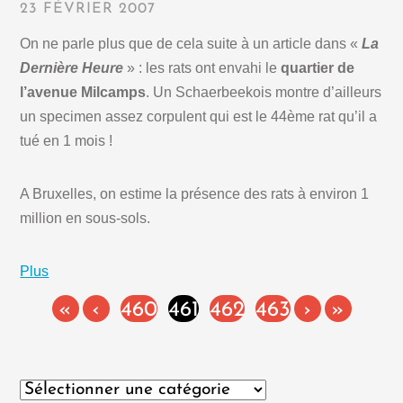
23 FÉVRIER 2007
On ne parle plus que de cela suite à un article dans «
La
Dernière Heure
» : les rats ont envahi le
quartier de
l’avenue Milcamps
. Un Schaerbeekois montre d’ailleurs
un specimen assez corpulent qui est le 44ème rat qu’il a
tué en 1 mois !
A Bruxelles, on estime la présence des rats à environ 1
million en sous-sols.
Plus
«
‹
460
461
462
463
›
»
Catégories