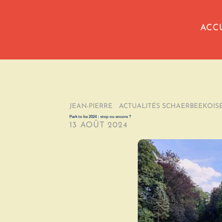
ACC
JEAN-PIERRE
/
ACTUALITÉS SCHAERBEEKOIS
Park to be 2024 : stop ou encore ?
13 AOÛT 2024