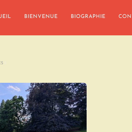
UEIL
BIENVENUE
BIOGRAPHIE
CON
ES
/