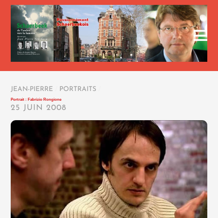
JEAN-PIERRE
/
PORTRAITS
/
Portrait : Fabrizio Rongione
25 JUIN 2008