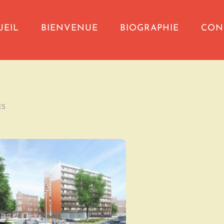
UEIL
BIENVENUE
BIOGRAPHIE
CON
ES
/