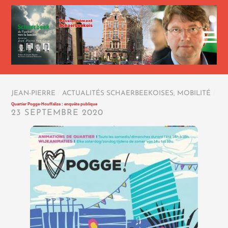
JEAN-PIERRE
/
ACTUALITÉS SCHAERBEEKOISES
,
MOBILITÉ
/
Quartier Pogge-Houffalize : enquête publique
23 SEPTEMBRE 2020