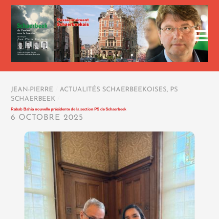
JEAN-PIERRE
/
ACTUALITÉS SCHAERBEEKOISES
,
PS
SCHAERBEEK
/
Rabab Bahia nouvelle présidente de la section PS de Schaerbeek
6 OCTOBRE 2025