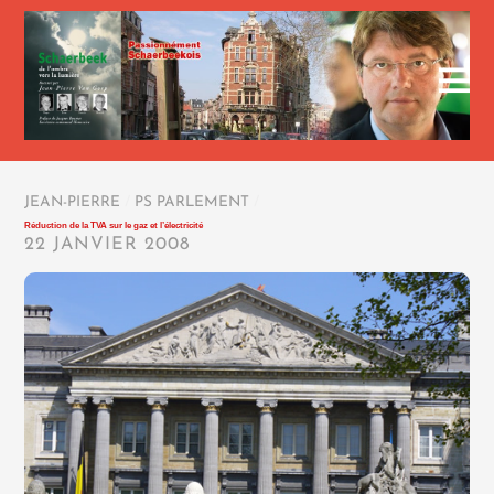
JEAN-PIERRE
/
PS PARLEMENT
/
Réduction de la TVA sur le gaz et l’électricité
22 JANVIER 2008