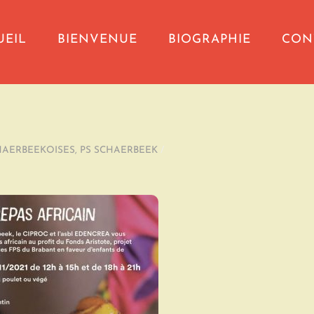
UEIL
BIENVENUE
BIOGRAPHIE
CON
HAERBEEKOISES
,
PS SCHAERBEEK
/