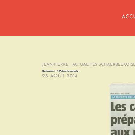
ACC
JEAN-PIERRE
/
ACTUALITÉS SCHAERBEEKOIS
Restaurant « ‘t Potverdoemmeke »
28 AOÛT 2014