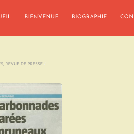
UEIL
BIENVENUE
BIOGRAPHIE
CON
ES
,
REVUE DE PRESSE
/