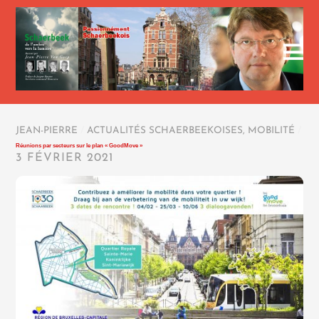
JEAN-PIERRE
/
ACTUALITÉS SCHAERBEEKOISES
,
MOBILITÉ
/
Réunions par secteurs sur le plan « GoodMove »
3 FÉVRIER 2021