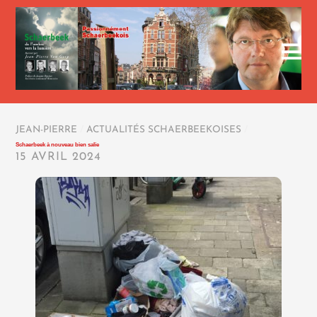
JEAN-PIERRE
/
ACTUALITÉS SCHAERBEEKOISES
/
Schaerbeek à nouveau bien salie
15 AVRIL 2024