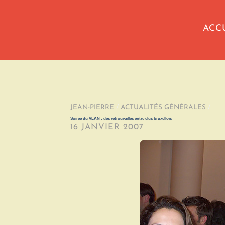
ACC
JEAN-PIERRE
/
ACTUALITÉS GÉNÉRALES
/
Soirée du VLAN : des retrouvailles entre élus bruxellois
16 JANVIER 2007