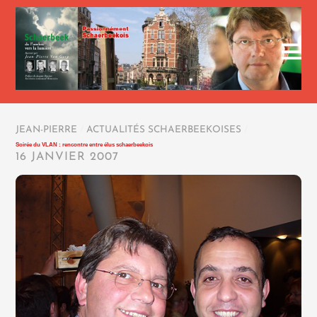
JEAN-PIERRE
/
ACTUALITÉS SCHAERBEEKOISES
/
Soirée du VLAN : rencontre entre élus schaerbeekois
16 JANVIER 2007