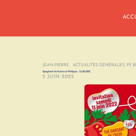
ACC
JEAN-PIERRE
/
ACTUALITÉS GÉNÉRALES
,
PS 
Spaghetti de Karine et Philippe : 11.06.2022
5 JUIN 2022