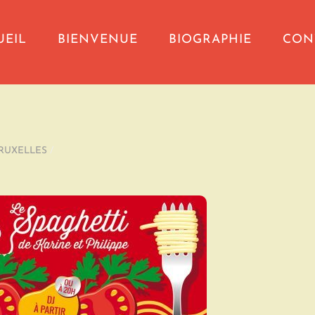
UEIL
BIENVENUE
BIOGRAPHIE
CON
BRUXELLES
/