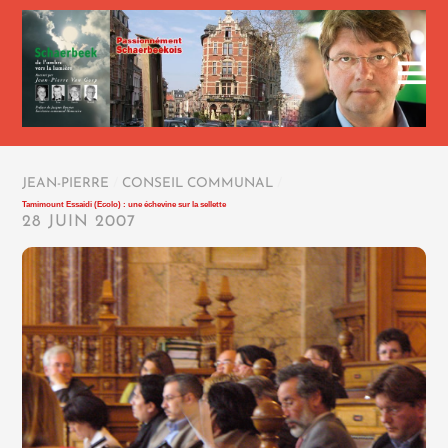
JEAN-PIERRE
/
CONSEIL COMMUNAL
/
Tamimount Essaidi (Ecolo) : une échevine sur la sellette
28 JUIN 2007