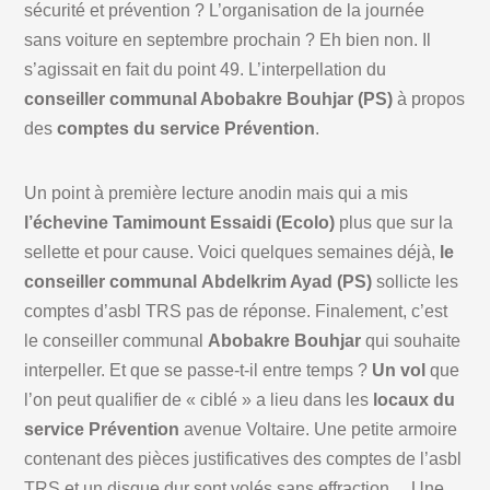
sécurité et prévention ? L’organisation de la journée
sans voiture en septembre prochain ? Eh bien non. Il
s’agissait en fait du point 49. L’interpellation du
conseiller communal Abobakre Bouhjar (PS)
à propos
des
comptes du service Prévention
.
Un point à première lecture anodin mais qui a mis
l’échevine Tamimount Essaidi (Ecolo)
plus que sur la
sellette et pour cause. Voici quelques semaines déjà,
le
conseiller communal Abdelkrim Ayad (PS)
sollicte les
comptes d’asbl TRS pas de réponse. Finalement, c’est
le conseiller communal
Abobakre Bouhjar
qui souhaite
interpeller. Et que se passe-t-il entre temps ?
Un vol
que
l’on peut qualifier de « ciblé » a lieu dans les
locaux du
service Prévention
avenue Voltaire. Une petite armoire
contenant des pièces justificatives des comptes de l’asbl
TRS et un disque dur sont volés sans effraction… Une