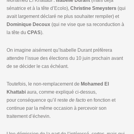
Mohamed El Khattabi :
Isabelle Durant
(mais déjà
sénatrice et à la tête d’Ecolo),
Christine Smeysters
(qui
avait largement déclaré ne plus souhaiter rempiler) et
Dominique Decoux
(qui ne vise que sa reconduction à
la tête du
CPAS
).
On imagine aisément qu’Isabelle Durant préfèrera
attendre l’issue des élections du 10 juin prochain avant
de se décider le cas échéant.
Toutefois, le non-remplacement de
Mohamed El
Khattabi
aura, comme expliqué ci-dessus,
pour conséquence qu’il reste
de facto
en fonction et
continue par la même occasion à percevoir son
traitement d’échevin.
Une démission de la part de l’intéressé, certes, mais qui