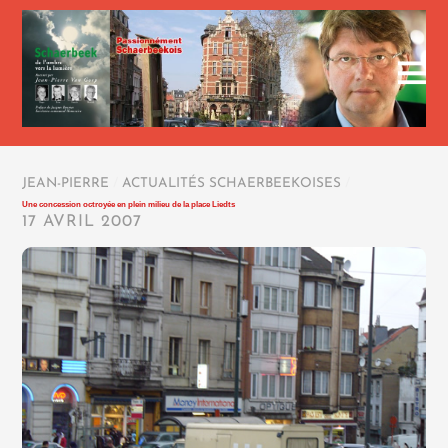
JEAN-PIERRE
/
ACTUALITÉS SCHAERBEEKOISES
/
Une concession octroyée en plein milieu de la place Liedts
17 AVRIL 2007