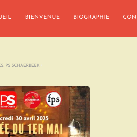
UEIL
BIENVENUE
BIOGRAPHIE
CON
ES
,
PS SCHAERBEEK
/