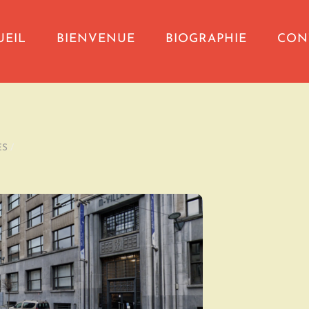
UEIL
BIENVENUE
BIOGRAPHIE
CON
ES
/