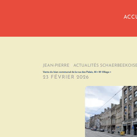
ACC
JEAN-PIERRE
/
ACTUALITÉS SCHAERBEEKOIS
Vente du bien communal de la rue des Palais, 44 « M-Village »
23 FÉVRIER 2026