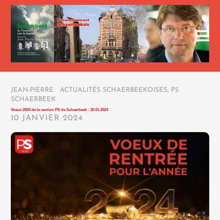
JEAN-PIERRE
/
ACTUALITÉS SCHAERBEEKOISES
,
PS
SCHAERBEEK
/
Voeux 2024 de la section PS de Schaerbeek : 20.01.2024
10 JANVIER 2024