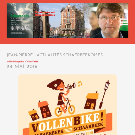
JEAN-PIERRE
/
ACTUALITÉS SCHAERBEEKOISES
/
Vollenbike place d’Houffalize
24 MAI 2016